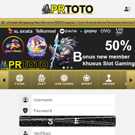
Kasih Sudah Bergabung Main Bersama PRTOTO Layanan 1 User Id untuk Semua Permainan Gaming Onlin
TOGEL
SLOT
LIVE CASINO
SPORT
ARCADE
SABU