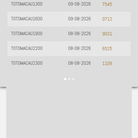
TOTOMACAU1300
09-08-2026
7545
TOTOMACAU1600
09-08-2026
0712
TOTOMACAU1900
08-08-2026
9031
TOTOMACAU2200
08-08-2026
6525
TOTOMACAU2300
08-08-2026
1109