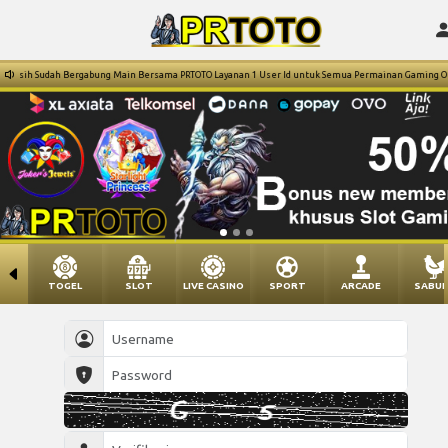
Kasih Sudah Bergabung Main Bersama PRTOTO Layanan 1 User Id untuk Semua Permainan Gaming Onlin
TOGEL
SLOT
LIVE CASINO
SPORT
ARCADE
SABU