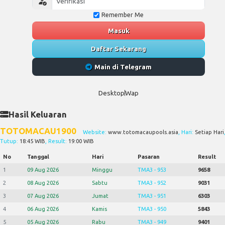
Remember Me
Masuk
Daftar Sekarang
Main di Telegram
Desktop
Wap
Hasil Keluaran
TOTOMACAU1900
Website:
www.totomacaupools.asia
, Hari:
Setiap Hari
Tutup:
18:45 WIB
, Result:
19:00 WIB
No
Tanggal
Hari
Pasaran
Result
1
09 Aug 2026
Minggu
TMA3 - 953
9658
2
08 Aug 2026
Sabtu
TMA3 - 952
9031
3
07 Aug 2026
Jumat
TMA3 - 951
6303
4
06 Aug 2026
Kamis
TMA3 - 950
5843
5
05 Aug 2026
Rabu
TMA3 - 949
9401