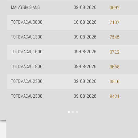
MALAYSIA SIANG
09-08-2026
0692
TOTOMACAU0000
10-08-2026
7107
TOTOMACAU1300
09-08-2026
7545
TOTOMACAU1600
09-08-2026
0712
TOTOMACAU1900
09-08-2026
9658
TOTOMACAU2200
09-08-2026
3916
TOTOMACAU2300
09-08-2026
8421