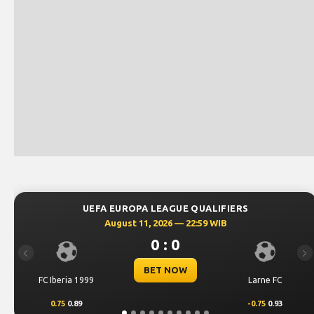
UEFA EUROPA LEAGUE QUALIFIERS
August 11, 2026 — 22:59 WIB
0 : 0
Previous
Ne
BET NOW
FC Iberia 1999
Larne FC
0.75
0.89
-0.75
0.93