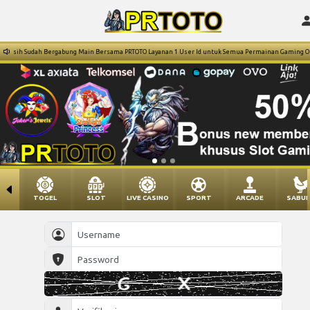
Kasih Sudah Bergabung Main Bersama PRTOTO Layanan 1 User Id untuk Semua Permainan Gaming Onlin
TOGEL
SLOT
LIVE CASINO
SPORT
ARCADE
SABU