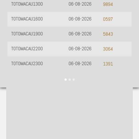
TOTOMACAU1300
06-08-2026
9894
TOTOMACAU1600
06-08-2026
0597
TOTOMACAU1900
06-08-2026
5843
TOTOMACAU2200
06-08-2026
3064
TOTOMACAU2300
06-08-2026
1391