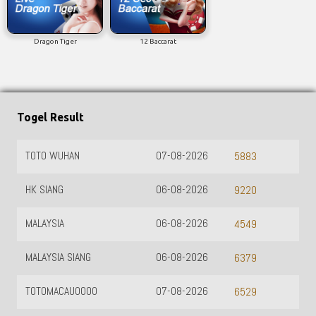
Dragon Tiger
12 Baccarat
Togel Result
TOTO WUHAN
07-08-2026
5883
HK SIANG
06-08-2026
9220
MALAYSIA
06-08-2026
4549
MALAYSIA SIANG
06-08-2026
6379
TOTOMACAU0000
07-08-2026
6529